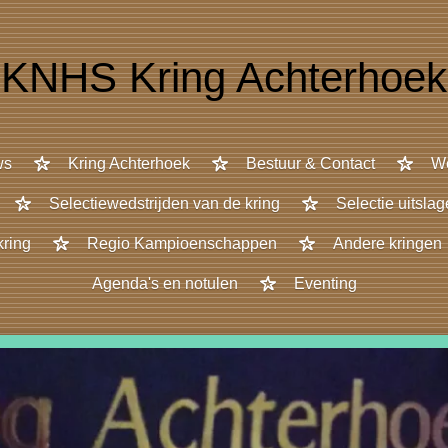
KNHS Kring Achterhoek
ws
Kring Achterhoek
Bestuur & Contact
We
Selectiewedstrijden van de kring
Selectie uitsla
kring
Regio Kampioenschappen
Andere kringen
Agenda's en notulen
Eventing