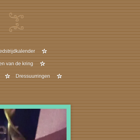
dstrijdkalender
gen van de kring
Dressuurringen